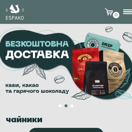
0
чайники