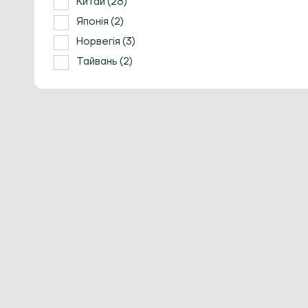
Китай
(28)
Японія
(2)
Норвегія
(3)
Тайвань
(2)