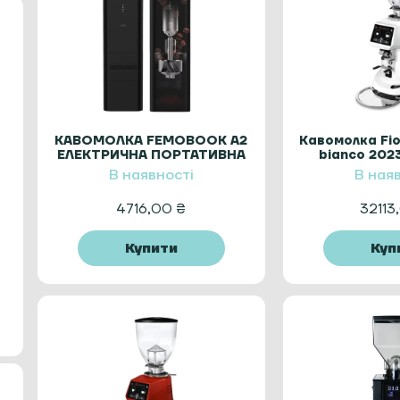
КАВОМОЛКА FEMOBOOK A2
Кавомолка Fi
ЕЛЕКТРИЧНА ПОРТАТИВНА
bianco 202
(фіоренза
В наявності
В ная
4716,00
₴
32113
Купити
Куп