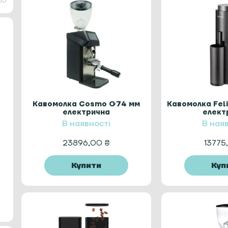
85
Кавомолка Cosmo G74 мм
Кавомолка Feli
електрична
елект
В наявності
В ная
23896,00
₴
13775
Купити
Куп