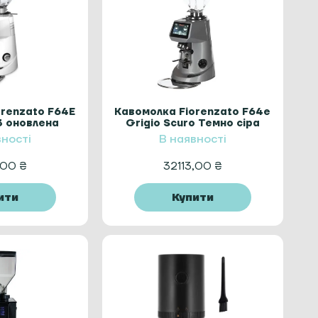
orenzato F64E
Кавомолка Fiorenzato F64e
3 оновлена
Grigio Scuro Темно сіра
то) white
вності
В наявності
,00
₴
32113,00
₴
ити
Купити