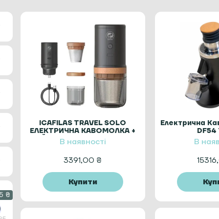
ICAFILAS TRAVEL SOLO
Електрична Ка
ЕЛЕКТРИЧНА КАВОМОЛКА +
DF54 
ЛІЙКА ДЛЯ КАВИ 2 В 1 USB
В наявності
В ная
НАБІР FK13
3391,00
₴
15316
Купити
Куп
5 ₴