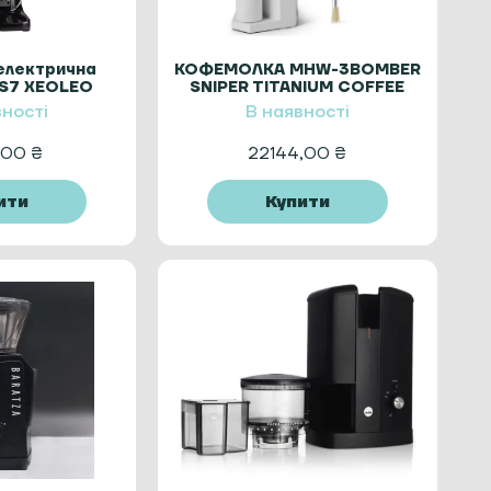
електрична
КОФЕМОЛКА MHW-3BOMBER
GS7 XEOLEO
SNIPER TITANIUM COFFEE
ronic
GRINDER WHITE
вності
В наявності
,00
₴
22144,00
₴
ити
Купити