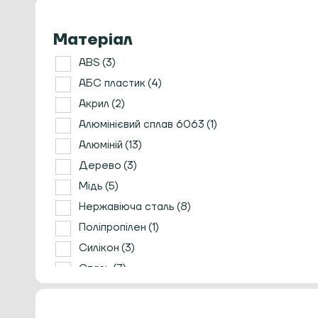
Розпушувачі/Розподільники
Timemore
(2)
Ростери для кави
Матеріал
VARIA
(1)
Ручні кавомолки
Сервери, заварники та чайники
Wilfa
(3)
ABS
(3)
Темпери
АБС пластик
(4)
Термометри
Акрил
(2)
Термостакани
Алюмінієвий сплав 6063
(1)
Френч прес
Алюміній
(13)
Холдери та кошики
Дерево
(3)
Чайна церемонія
Мідь
(5)
Кавомашини
Нержавіюча сталь
(8)
Поліпропілен
(1)
Силікон
(3)
Сталь
(7)
Метал
(5)
Пластик
(1)