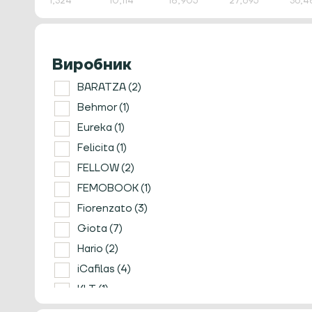
1,324
Фільтри для кави
10,114
18,905
27,695
36,4
Ваги
Стакани
Гейзерні кавоварки
Джезви/турки
Виробник
Дозуючі кільця
Електричні кавомолки
BARATZA
(2)
Ємності для зберігання кави
Behmor
(1)
Капінг
Eureka
(1)
Капучинатор
Felicita
(1)
Килимки
FELLOW
(2)
Лате-Арт
FEMOBOOK
(1)
Мірні склянки
Нок-бокс
Fiorenzato
(3)
Пітчери
Giota
(7)
Портативні кавоварки
Hario
(2)
Посуд
iCafilas
(4)
Пуровери
KLT
(1)
Різне
MHW-3BOMBER
(3)