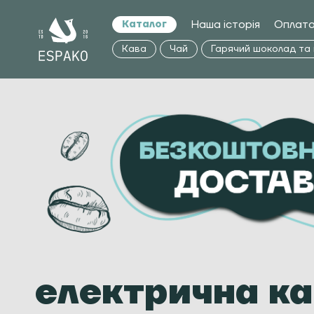
Наша історія
Оплата
Каталог
Кава
Чай
Гарячий шоколад та
електрична к