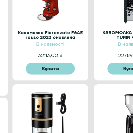
Кавомолка Fiorenzato F64E
КАВОМОЛКА 
rosso 2023 оновлена
TURIN
(фіорензато) red
В наявності
В ная
32113,00
₴
2278
Купити
Куп