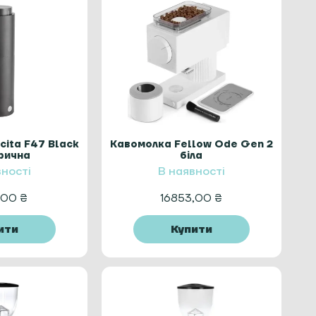
cita F47 Black
Кавомолка Fellow Ode Gen 2
рична
біла
вності
В наявності
,00
₴
16853,00
₴
ити
Купити