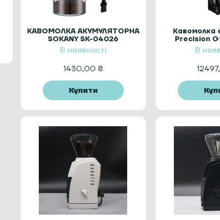
КАВОМОЛКА АКУМУЛЯТОРНА
Кавомолка 
SOKANY SK-04026
Precision 
Elect
В наявності
В ная
1430,00
₴
12497
Купити
Куп