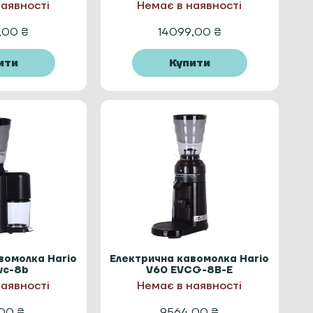
наявності
Немає в наявності
4,00
₴
14099,00
₴
ити
Купити
вомолка Hario
Електрична кавомолка Hario
vc-8b
V60 EVCG-8B-E
наявності
Немає в наявності
,00
₴
9564,00
₴