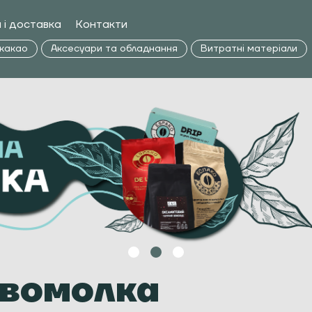
 і доставка
Контакти
 какао
Аксесуари та обладнання
Витратні матеріали
авомолка