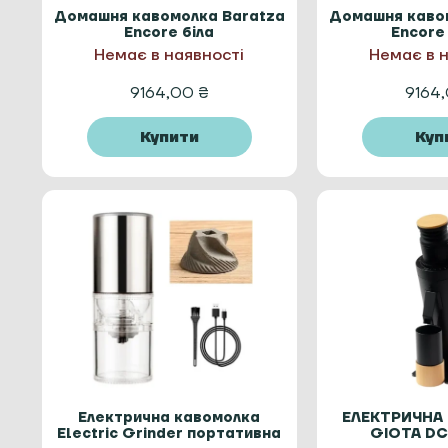
Домашня кавомолка Baratza
Домашня каво
Encore біла
Encore
Немає в наявності
Немає в 
9164,00
₴
9164
Купити
Куп
Електрична кавомолка
ЕЛЕКТРИЧНА
Electric Grinder портативна
GIOTA DC