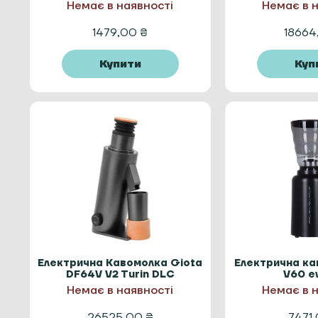
срібло
Немає в наявності
Немає в 
1479,00
₴
1866
Купити
Куп
Електрична Кавомолка Giota
Електрична ка
DF64V V2 Turin DLС
V60 e
Немає в наявності
Немає в 
26525,00
₴
7471