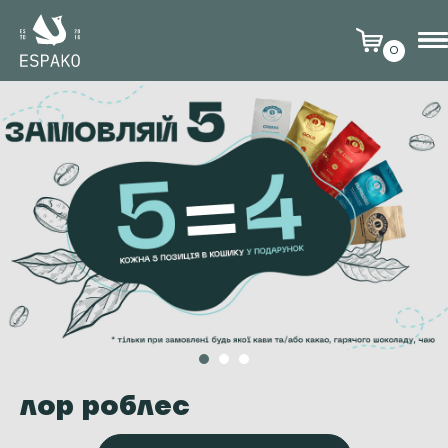
0
лор роблес