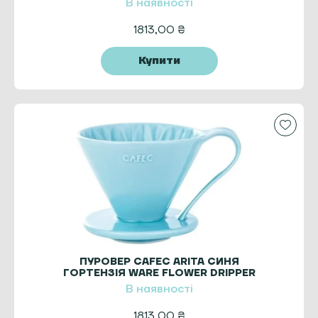
В наявності
1813,00
₴
Купити
ПУРОВЕР CAFEC ARITA СИНЯ
ГОРТЕНЗІЯ WARE FLOWER DRIPPER
CUP4 BLUE
В наявності
1813,00
₴