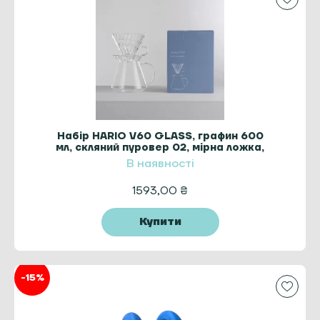
Набір HARIO V60 GLASS, графин 600
мл, скляний пуровер 02, мірна ложка,
40 фільтрів
В наявності
1593,00
₴
Купити
-15%