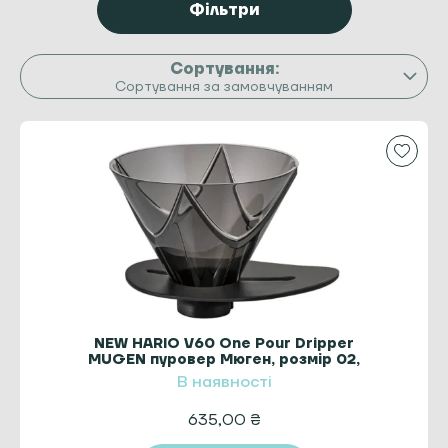
Фільтри
Сортування за замовчуванням
NEW HARIO V60 One Pour Dripper
MUGEN пуровер Мюген, розмір 02,
чорний
В наявності
635,00
₴