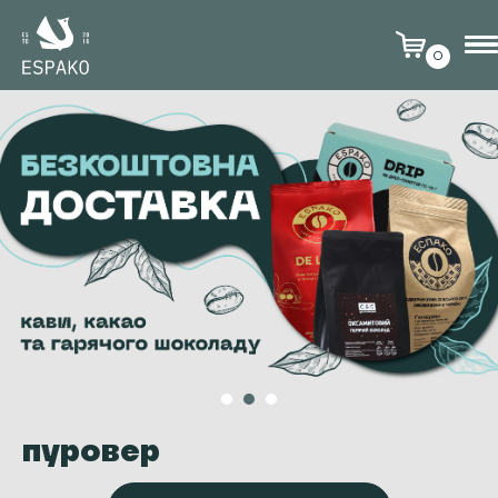
0
пуровер