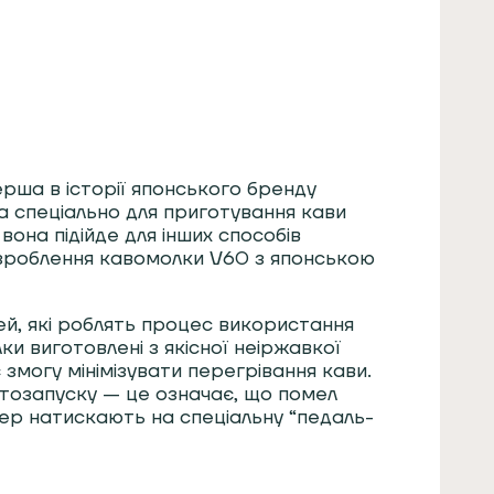
ерша в історії японського бренду
 спеціально для приготування кави
она підійде для інших способів
озроблення кавомолки V60 з японською
й, які роблять процес використання
 виготовлені з якісної неіржавкої
 змогу мінімізувати перегрівання кави.
втозапуску — це означає, що помел
ер натискають на спеціальну “педаль-