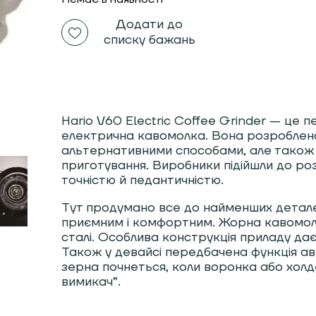
Додати до
списку бажань
Hario V60 Electric Coffee Grinder — це п
електрична кавомолка. Вона розроблена
альтернативними способами, але також в
приготування. Виробники підійшли до р
точністю й педантичністю.
Тут продумано все до найменших детале
приємним і комфортним. Жорна кавомолки
сталі. Особлива конструкція приладу дає
Також у девайсі передбачена функція а
зерна почнеться, коли воронка або холд
вимикач”.