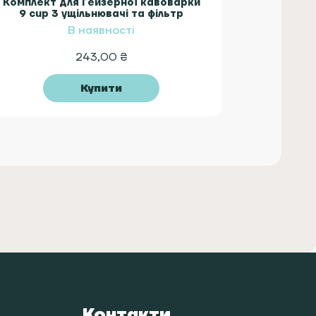
Комплект для Гейзерної кавоварки
9 cup 3 ущільнювачі та фільтр
В наявності
243,00
₴
Купити
Контакти