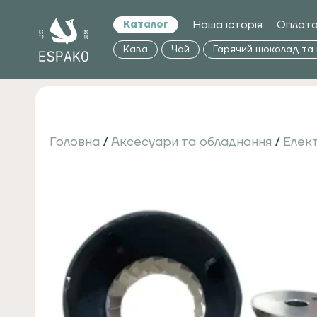
Наша історія
Оплата
Каталог
Кава
Чай
Гарячий шоколад та
Головна
/
Аксесуари та обладнання
/
Елек