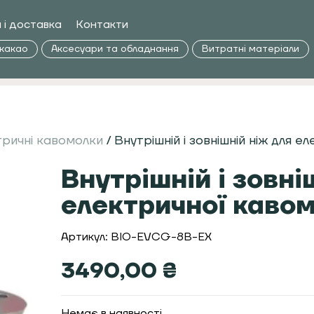
 і доставка
Контакти
 какао
Аксесуари та обладнання
Витратні матеріали
тричні кавомолки
/ Внутрішній і зовнішній ніж для 
Внутрішній і зовні
електричної кавом
Артикул: BIO-EVCG-8B-EX
3490,00
₴
Немає в наявності