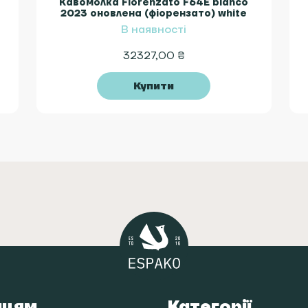
Кавомолка Fiorenzato F64E bianco
2023 оновлена (фіорензато) white
В наявності
32327,00
₴
Купити
пцям
Категорії