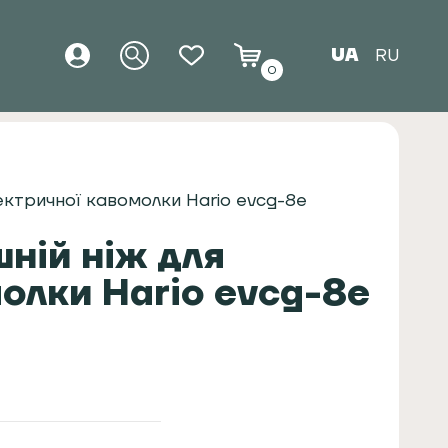
UA
RU
0
електричної кавомолки Hario evcg-8e
шній ніж для
олки Hario evcg-8e