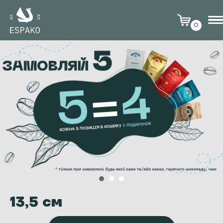
0
13,5 см