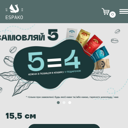
0
15,5 см