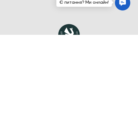
Меню
Головна
Каталог
Наша історія
Блог
Покупцям
Оплата і доставка
Повернення/обмін товарів