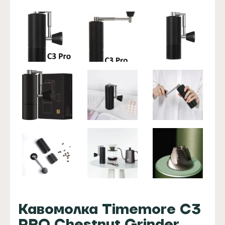
Кавомолка Timemore C3
PRO Chestnut Grinder