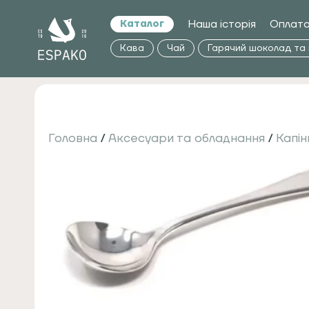
Наша історія
Оплата
Каталог
Кава
Чай
Гарячий шоколад та
Головна
/
Аксесуари та обладнання
/
Капін