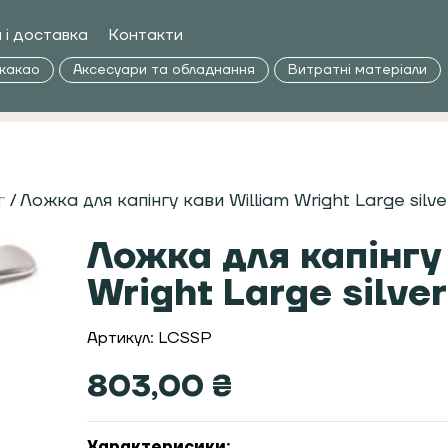
 і доставка
Контакти
 какао
Аксесуари та обладнання
Витратні матеріали
г
/ Ложка для капінгу кави William Wright Large silv
Ложка для капінгу
Wright Large silve
Артикул: LCSSP
803,00
₴
Характерисики: