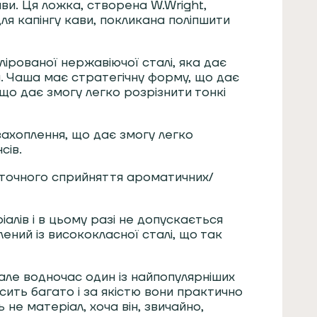
ави. Ця ложка, створена W.Wright,
я капінгу кави, покликана поліпшити
ірованої нержавіючої сталі, яка дає
и. Чаша має стратегічну форму, що дає
що дає змогу легко розрізнити тонкі
захоплення, що дає змогу легко
сів.
 точного сприйняття ароматичних/
лів і в цьому разі не допускається
ений із висококласної сталі, що так
але водночас один із найпопулярніших
сить багато і за якістю вони практично
 не матеріал, хоча він, звичайно,