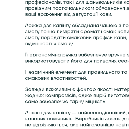
професіоналів, так і для шанувальників к
провідним постачальником обладнання дл
ваші враження від дегустації кави.
Ложка для капінгу обладнана чашею з пол
змогу точно виміряти аромат і смак кав
змогу передати смаковий профіль кави, 
відмінності у смаку.
Її ергономічна ручка забезпечує зручне 
використовувати його для тривалих сеан
Незамінний елемент для правильного та
смакових властивостей.
Завжди важливим є фактор якості матеріа
жодних компромісів, адже виріб виготовл
само забезпечує гарну міцність.
Ложка для капінгу — найнесподіваніший, 
кавових помічників. Виробників ложок до
не відрізняються, але найголовніше навіть