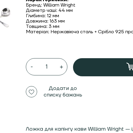
Бренд: William Wright
Діаметр чаші: 44 мм
Глибина: 12 мм
Довжина: 163 мм
Товщина: 3 мм
Матеріал: Нержавіюча сталь + Срібло 925 пр
Ложка
для
капінгу
кави
William
Wright
Додати до
Large
списку бажань
silver
925
кількість
Ложка для капінгу кави William Wright — 