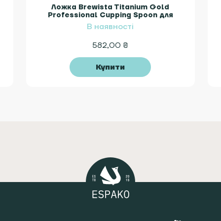
Ложка Brewista Titanium Gold
Professional Cupping Spoon для
капінгу кави
В наявності
582,00
₴
Купити