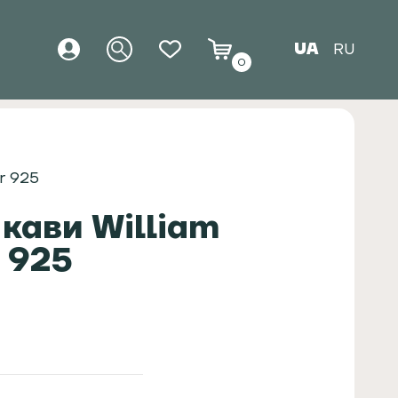
UA
RU
0
er 925
 кави William
r 925