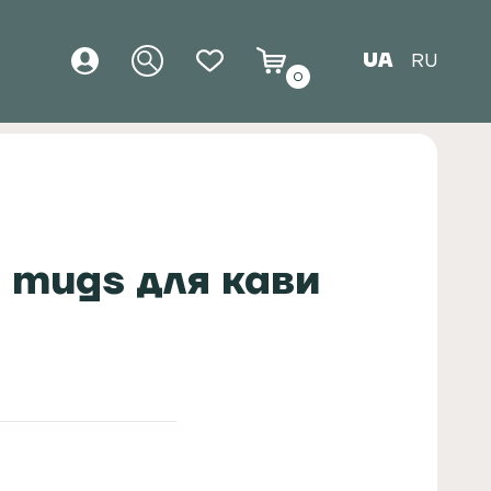
UA
RU
0
e mugs для кави