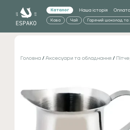
Наша історія
Оплата
Каталог
Кава
Чай
Гарячий шоколад та
Головна
/
Аксесуари та обладнання
/
Пітч