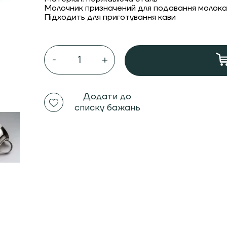
Молочник призначений для подавання молока 
Підходить для приготування кави
Джаг
50
мл.
coffee
mugs
для
Додати до
кави
списку бажань
кількість