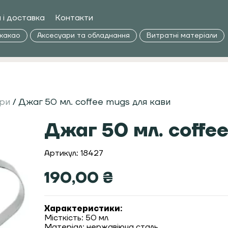
 і доставка
Контакти
 какао
Аксесуари та обладнання
Витратні матеріали
ери
/ Джаг 50 мл. coffee mugs для кави
Джаг 50 мл. coffe
Артикул: 18427
190,00
₴
Характеристики:
Місткість: 50 мл
Матеріал: нержавіюча сталь