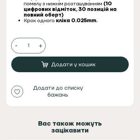
помелу з нижнім розташуванням
(10
цифрових відміток, 30 позицій на
повний оберт)
Крок одного
кліка 0.025mm.
КАВОМОЛКА
РУЧНА
1ZPRESSO
Q
AIR
Додати у кошик
BLACK
кількість
Додати до списку
бажань
Вас також можуть
зацікавити