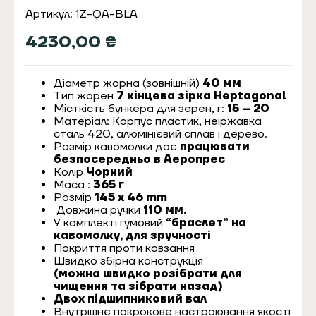
Артикул: 1Z-QA-BLA
4230,00
₴
Діаметр жорна (зовнішній)
40 мм
Тип жорен
7 кінцева зірка Heptagonal
Місткість бункера для зерен, г:
15 – 20
Матеріал: Корпус пластик, неіржавка
сталь 420, алюмінієвий сплав і дерево.
Розмір кавомолки дає
працювати
безпосередньо в Аеропрес
Колір
Чорний
Маса :
365 г
Розмір
145 x 46 mm
Довжина ручки
110 мм.
У комплекті гумовий
“браслет” на
кавомолку, для зручності
Покриття проти ковзання
Швидко збірна конструкція
(можна швидко розібрати для
чищення та зібрати назад)
Двох підшипниковий вал
Внутрішнє покрокове настроювання якості