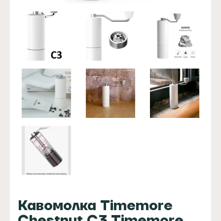
Кавомолка Timemore
Chestnut C3 Timemore