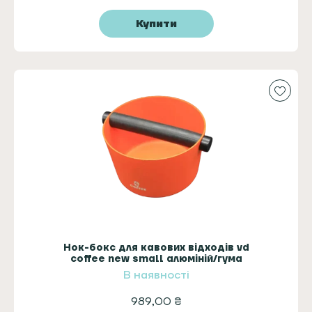
Купити
Нок-бокс для кавових відходів vd
coffee new small алюміній/гума
жовтогарячий
В наявності
989,00
₴