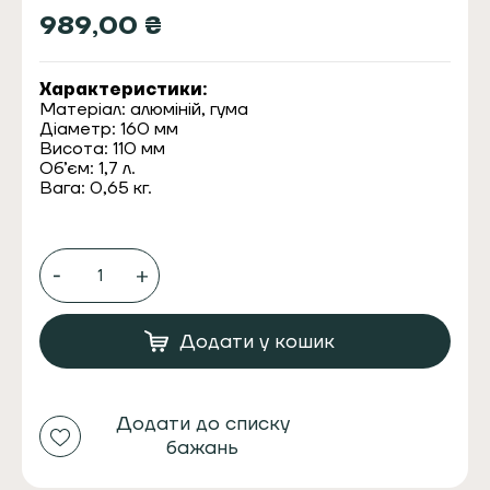
989,00
₴
Характеристики:
Матеріал: алюміній, гума
Діаметр: 160 мм
Висота: 110 мм
Об’єм: 1,7 л.
Вага: 0,65 кг.
Нок-
бокс
для
кавових
відходів
Додати у кошик
vd
coffee
new
small
Додати до списку
алюміній/
бажань
гума
синій