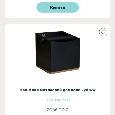
Купити
Нок-бокс металевий для кави куб ww
В наявності
2066,00
₴