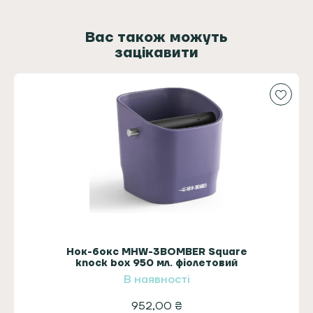
кількість
Вас також можуть
зацікавити
Нок-бокс MHW-3BOMBER Square
knock box 950 мл. фіолетовий
В наявності
952,00
₴