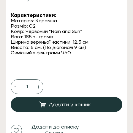
Характеристики:
Матеріал: Кераміка
Розмір: 02
Колір: Червоний “Rain and Sun”
Вага: 185 +- грамів
Ширина верхньої частини: 12.5 см
Висота: 8 см. (По діагоналі 9 см)
Сумісний з фільтрами V60
Пуровер
Дотик
"Rain
and
Sun"
Додати у кошик
Dotyk
Dripper
Next
generation
Додати до списку
кількість