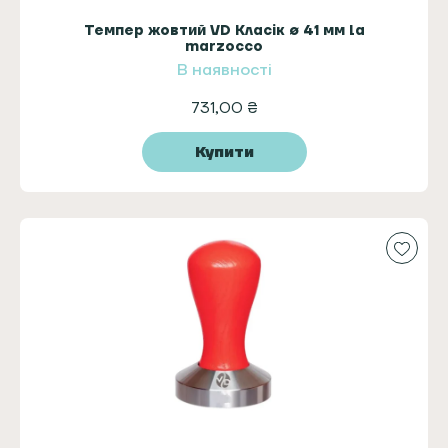
Темпер жовтий VD Класік ø 41 мм la
marzocco
В наявності
731,00
₴
Купити