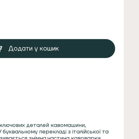
Додати у кошик
з ключових деталей кавомашини,
 буквальному перекладі з італійської та
азивається знімна частина кавоварки,