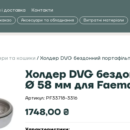
 і доставка
Контакти
 какао
Аксесуари та обладнання
Витратні матеріали
ери та кошики
/ Холдер DVG бездонний портафільт
Холдер DVG бездо
Ø 58 мм для Faema
Артикул: PF33718-3316
1748,00
₴
Характеристики: