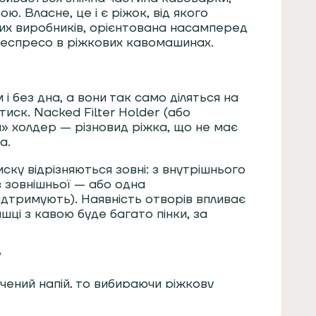
ю. Власне, це і є ріжок, від якого
зних виробників, орієнтована насамперед
 еспресо в ріжкових кавомашинах.
і без дна, а вони так само діляться на
тиск. Nacked Filter Holder (або
й» холдер — різновид ріжка, що не має
а.
ску відрізняються зовні: з внутрішнього
 з зовнішньої — або одна
підтримують). Наявність отворів впливає
ашці з кавою буде багато пінки, за
?
чений напій, то вибираючи ріжкову
юансів, що стосуються портафільтра: