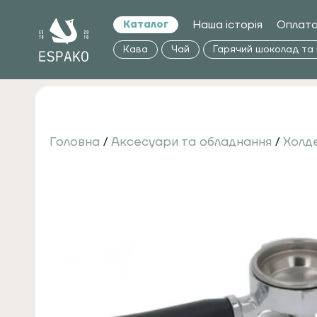
Наша історія
Оплата
Каталог
Кава
Чай
Гарячий шоколад та
Головна
/
Аксесуари та обладнання
/
Холд