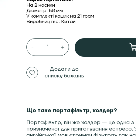
На 2 носики
Діаметр: 58 мм
У комплекті кошик на 21 грам
Виробництво: Китай
Холдер
DVG
бездонний
портафільтр
Ø
58
Додати до
мм
списку бажань
для
Faema
на
2
носики
кількість
Що таке портафільтр, холдер?
Портафільтр, він же холдер — це одна 
призначеної для приготування еспресо. У
англійської мов «тримач фільтра» так н