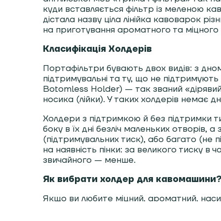
куди вставляється фільтр із меленою каво
дістала назву ціла лінійка кавоварок рі
на приготування ароматного та міцного
Класифікація Холдерів
Портафільтри бувають двох видів: з дном 
підтримувальні та ту, що не підтримують 
Botomless Holder) — так званий «діряви
носика (лійки). У таких холдерів немає дн
Холдери з підтримкою й без підтримки ти
боку в їх дні безліч маленьких отворів, а
(підтримувальних тиск), або багато (не 
на наявність пінки: за великого тиску в ч
звичайного — менше.
Як вибрати холдер для кавомашини
Якщо ви любите міцний, ароматний, наси
кавомашину, необхідно врахувати пару н