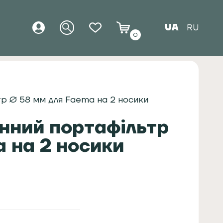
UA
RU
0
р Ø 58 мм для Faema на 2 носики
нний портафільтр
 на 2 носики