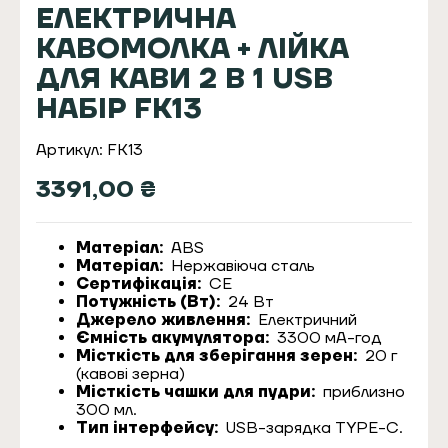
ЕЛЕКТРИЧНА
КАВОМОЛКА + ЛІЙКА
ДЛЯ КАВИ 2 В 1 USB
НАБІР FK13
Артикул: FK13
3391,00
₴
Матеріал:
ABS
Матеріал:
Нержавіюча сталь
Сертифікація:
CE
Потужність (Вт):
24 Вт
Джерело живлення:
Електричний
Ємність акумулятора:
3300 мА-год
Місткість для зберігання зерен:
20 г
(кавові зерна)
Місткість чашки для пудри:
приблизно
300 мл.
Тип інтерфейсу:
USB-зарядка TYPE-C.