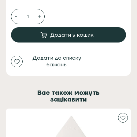
Кошик
портафільтра
IMS
12/18
грамів
Додати у кошик
сито
кількість
Додати до списку
бажань
Вас також можуть
зацікавити