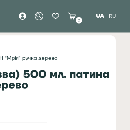
UA
RU
0
ZH “Мрія” ручка дерево
ва) 500 мл. патина
ерево