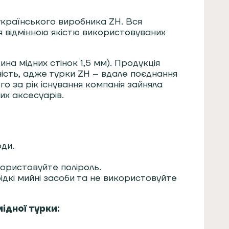
 українського виробника ZH. Вся
я відмінною якістю використовуваних
ина мідних стінок 1,5 мм). Продукція
ність, адже турки ZH – вдале поєднання
ого за рік існування компанія зайняла
их аксесуарів.
ди.
користовуйте поліроль.
дкі мийні засоби та не використовуйте
ідної турки: