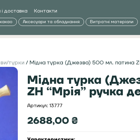
 і доставка
Контакти
 какао
Аксесуари та обладнання
Витратні матеріали
ви/турки
/ Мідна турка (Джезва) 500 мл. патина 
Мідна турка (Джез
ZH “Мрія” ручка д
Артикул: 13777
2688,00
₴
Характеристики: