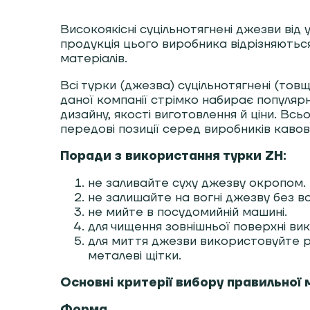
Високоякісні суцільнотягнені джезви від
продукція цього виробника відрізняютьс
матеріалів.
Всі турки (джезва) суцільнотягнені (товщ
даної компанії стрімко набирає популяр
дизайну, якості виготовлення й ціни. Всь
передові позиції серед виробників кавов
Поради з використання турки ZH:
не заливайте суху джезву окропом.
не залишайте на вогні джезву без во
не мийте в посудомийній машині.
для чищення зовнішньої поверхні ви
для миття джезви використовуйте рі
металеві щітки.
Основні критерії вибору правильної м
Форма