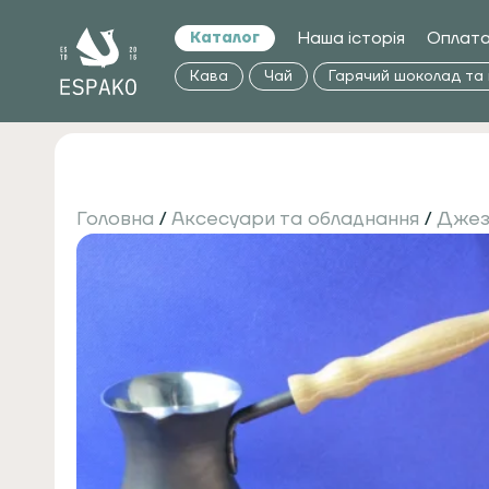
Наша історія
Оплата
Каталог
Кава
Чай
Гарячий шоколад та
Головна
/
Аксесуари та обладнання
/
Джез