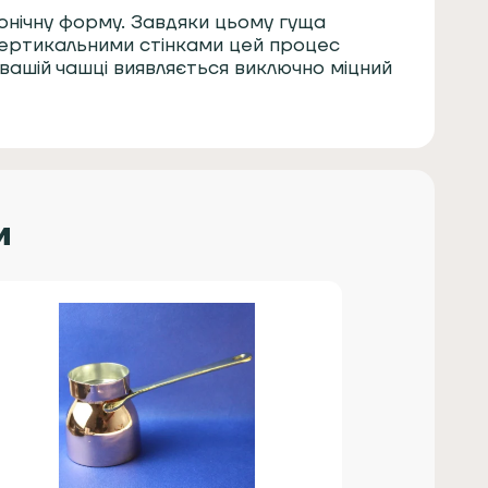
онічну форму. Завдяки цьому гуща
 вертикальними стінками цей процес
вашій чашці виявляється виключно міцний
а) є мідь. Цей метал забезпечує
римання тепла. Щоб виключити єдиний
внутрішню сторону конструкції
и
д, тому не варто економити, адже цим
актично кожен день. Не купуйте турки з
а мати довгу зручну ручку (дерево або
ам подобатися візуально, це не