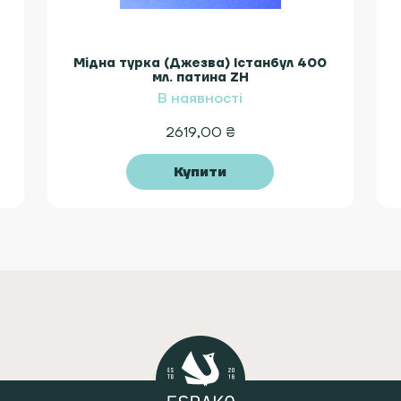
Мідна турка (Джезва) Істанбул 400
мл. патина ZH
В наявності
2619,00
₴
Купити