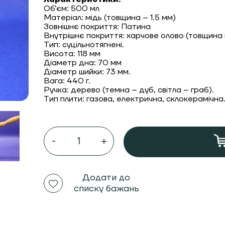
Об’єм: 500 мл
Матеріал: мідь (товщина – 1.5 мм)
Зовнішнє покриття: Патина
Внутрішнє покриття: харчове олово (товщина п
Тип: суцільнотягнені.
Висота: 118 мм
Діаметр дна: 70 мм
Діаметр шийки: 73 мм.
Вага: 440 г.
Ручка: дерево (темна – дуб, світла – граб).
Тип плити: газова, електрична, склокерамічна
Мідна
турка
(Джезва)
500
мл.
патина
Додати до
ZH
списку бажань
"Мрія"
ручка
дерево
кількість