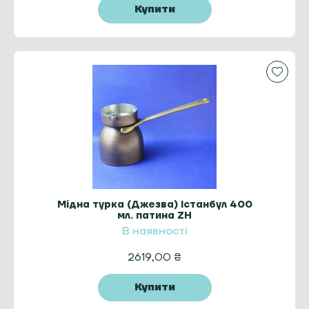
Купити
Мідна турка (Джезва) Істанбул 400
мл. патина ZH
В наявності
2619,00
₴
Купити