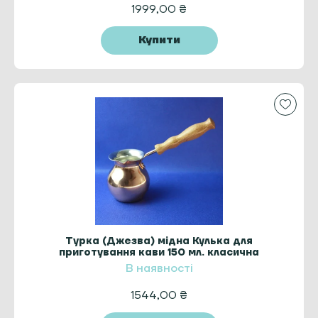
1999,00
₴
Купити
Турка (Джезва) мідна Кулька для
приготування кави 150 мл. класична
ZH
В наявності
1544,00
₴