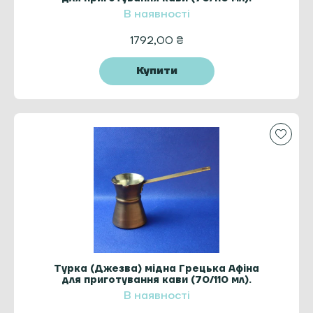
класична ZH ручка латунь
В наявності
1792,00
₴
Купити
Турка (Джезва) мідна Грецька Афіна
для приготування кави (70/110 мл).
патина ZH ручка латунь
В наявності