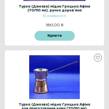
Турка (Джезва) мідна Грецька Афіна
(70/110 мл). ручка деревʼяна
В наявності
1861,00
₴
Купити
Турка (Джезва) мідна Грецька Афіна
для приготування кави (70/110 мл).