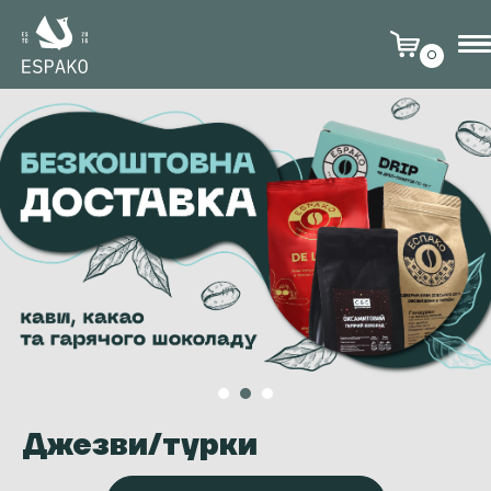
0
Джезви/турки