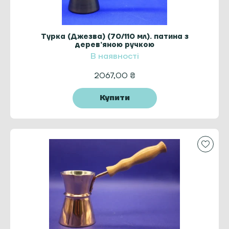
Турка (Джезва) (70/110 мл). патина з
дерев’яною ручкою
В наявності
2067,00
₴
Купити