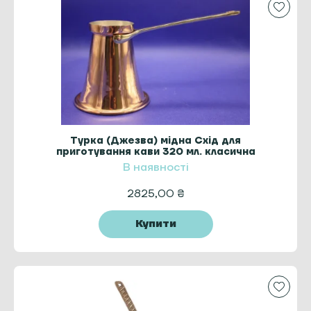
Турка (Джезва) мідна Схід для
приготування кави 320 мл. класична
ZH
В наявності
2825,00
₴
Купити