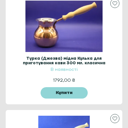
Турка (Джезва) мідна Кулька для
приготування кави 300 мл. класична
ZH
В наявності
1792,00
₴
Купити