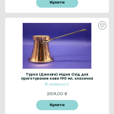
Купити
Турка (Джезва) мідна Схід для
приготування кави 190 мл. класична
ZH
В наявності
2109,00
₴
Купити