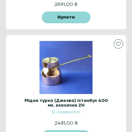
2591,00
₴
Купити
Мідна турка (Джезва) Істанбул 400
мл. класична ZH
В наявності
2481,00
₴