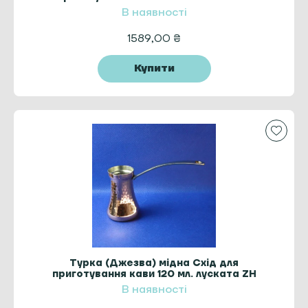
ZH
В наявності
1589,00
₴
Купити
Турка (Джезва) мідна Схід для
приготування кави 120 мл. луската ZH
В наявності