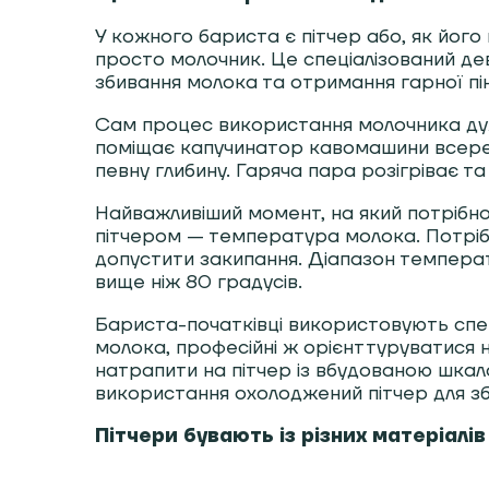
У кожного бариста є пітчер або, як його
просто молочник. Це спеціалізований де
збивання молока та отримання гарної пін
Сам процес використання молочника ду
поміщає капучинатор кавомашини всеред
певну глибину. Гаряча пара розігріває та
Найважливіший момент, на який потрібно
пітчером — температура молока. Потрібн
допустити закипання. Діапазон температу
вище ніж 80 градусів.
Бариста-початківці використовують спе
молока, професійні ж орієнттуруватися на
натрапити на пітчер із вбудованою шка
використання охолоджений пітчер для зб
Пітчери бувають із різних матеріалі
Джаги виготовляють із різних матеріалів