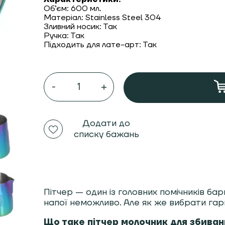
Об’єм: 600 мл.
Матеріал: Stainless Steel 304
Зливний носик: Так
Ручка: Так
Підходить для лате-арт: Так
Пітчер
JIBL
little
600
мл
для
Додати до
молока
списку бажань
Rainbow
кількість
Пітчер — один із головних помічників ба
напої неможливо. Але як же вибрати гар
Що таке пітчер молочник для збива