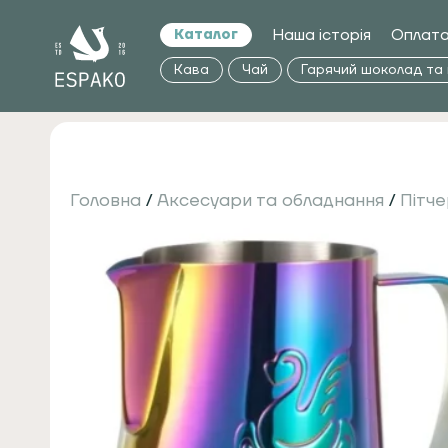
Наша історія
Оплата
Каталог
Кава
Чай
Гарячий шоколад та
Головна
/
Аксесуари та обладнання
/
Пітч