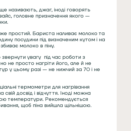
 ще називають, джаг, іноді говорять
вайс, головне призначення якого —
ки.
же простий. Бариста наливає молоко та
ину посудини під визначеним кутом і на
 збиває молоко в піну.
 звернути увагу під час роботи з
о не просто нагріти його, але й не
р у цьому разі — не нижчий за 70 і не
ціальні термометри для нагрівання
 свій досвід і відчуття. Іноді можна
лою температури. Рекомендується
ивання, щоб піна вийшла щільнішою.
в
: нержавіюча сталь, кераміка, скло,