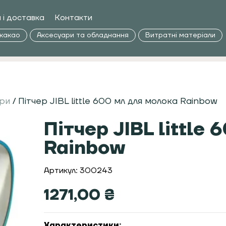
 і доставка
Контакти
 какао
Аксесуари та обладнання
Витратні матеріали
ери
/ Пітчер JIBL little 600 мл для молока Rainbow
Пітчер JIBL little
Rainbow
Артикул: 300243
1271,00
₴
Характеристики: