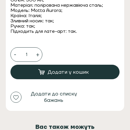
Об’єм: 500 мл;
Матеріал: полірована нержавіюча сталь;
Модель: Motta Aurora;
Країна: Італія;
Зливний носик: так;
Ручка: так;
Підходить для лате-арт: так.
Пітчер
Motta
Aurora
500
мл.
Додати у кошик
молочник
кількість
Додати до списку
бажань
Вас також можуть