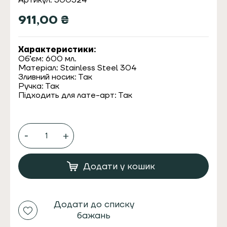
Артикул: 300324
911,00
₴
Характеристики:
Об’єм: 600 мл.
Матеріал: Stainless Steel 304
Зливний носик: Так
Ручка: Так
Підходить для лате-арт: Так
Пітчер
Sharp
mouth
600
мл
Додати у кошик
для
молока
Blue
кількість
Додати до списку
бажань