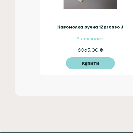
Кавомолка ручна 1Zpresso J
В наявності
8065,00
₴
Купити