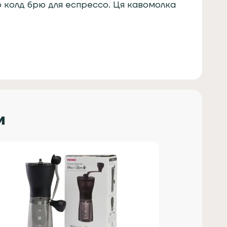
го колд брю для еспрессо. Ця кавомолка
и