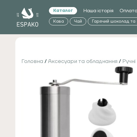
Наша історія
Оплата
Каталог
Кава
Чай
Гарячий шоколад та
Головна
/
Аксесуари та обладнання
/
Ручні