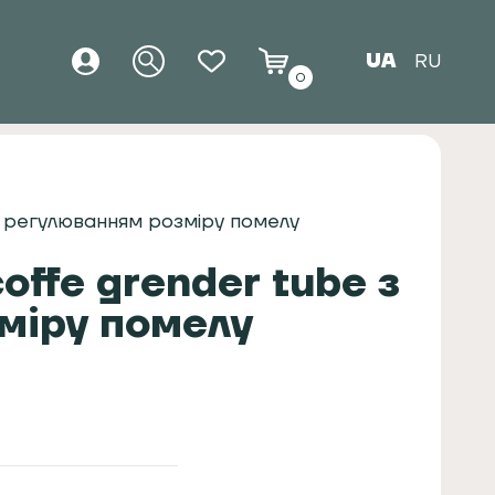
UA
RU
0
з регулюванням розміру помелу
ffe grender tube з
міру помелу