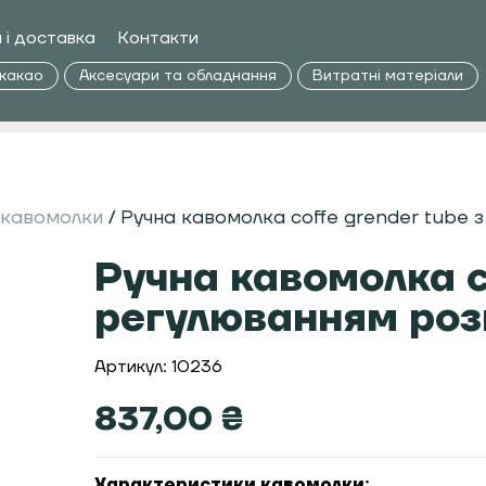
 і доставка
Контакти
 какао
Аксесуари та обладнання
Витратні матеріали
 кавомолки
/ Ручна кавомолка coffe grender tube 
Ручна кавомолка co
регулюванням роз
Артикул: 10236
837,00
₴
Характеристики кавомолки: