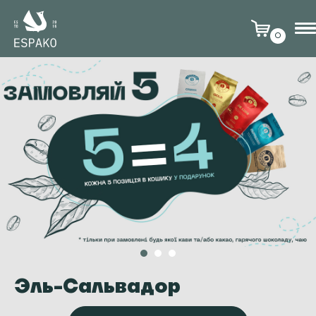
0
Эль-Сальвадор