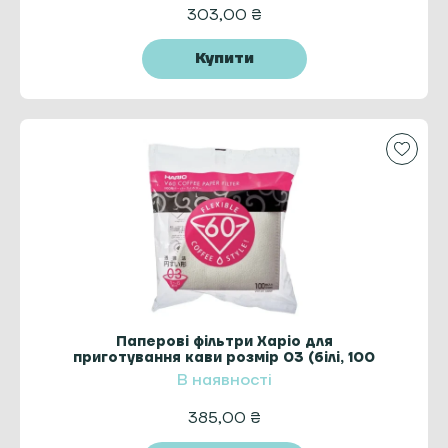
303,00
₴
Купити
Паперові фільтри Харіо для
приготування кави розмір 03 (білі, 100
шт.)
В наявності
385,00
₴