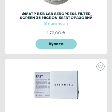
ФІЛЬТР E&B LAB AEROPRESS FILTER
SCREEN 35 MICRON БАГАТОРАЗОВИЙ
ДЛЯ АЕРОПРЕСА
В наявності
1172,00
₴
Купити