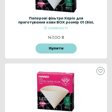
Паперові фільтри Харіо для
приготування кави BOX розмір 01 (білі,
40 шт.)
В наявності
147,00
₴
Купити