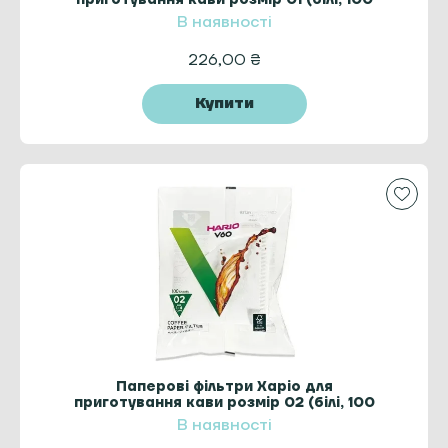
шт.)
В наявності
226,00
₴
Купити
Паперові фільтри Харіо для
приготування кави розмір 02 (білі, 100
шт.)
В наявності