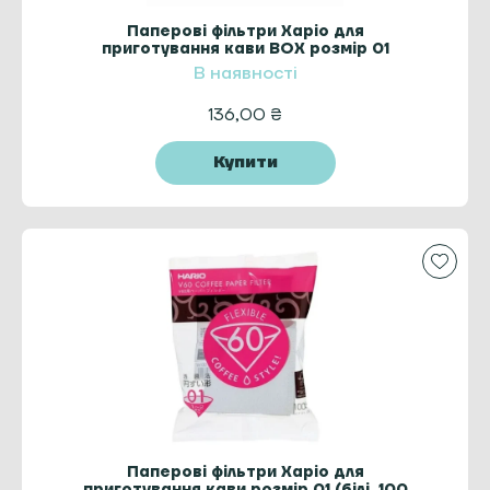
Паперові фільтри Харіо для
приготування кави BOX розмір 01
(натуральні, 40 шт.)
В наявності
136,00
₴
Купити
Паперові фільтри Харіо для
приготування кави розмір 01 (білі, 100