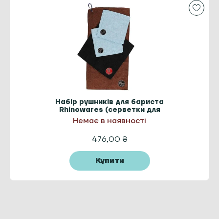
Набір рушників для бариста
Rhinowares (серветки для
кавомашини та холдера 4 шт.)
Немає в наявності
476,00
₴
Купити