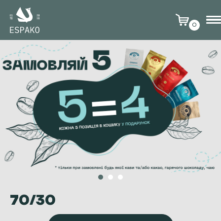
0
70/30