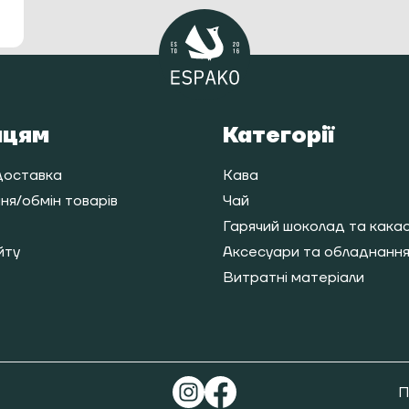
пцям
Категорії
доставка
Кава
я/обмін товарів
Чай
Гарячий шоколад та кака
йту
Аксесуари та обладнанн
Витратні матеріали
П