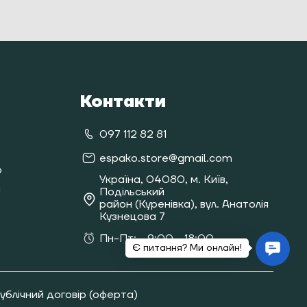
Контакти
097 112 82 81
espako.store@gmail.com
о
Україна, 04080, м. Київ,
я
Подільський
район (Куренівка), вул. Анатолія
Кузнецова 7
Пн-Пт:
9:00 - 18:00
ублічний договір (оферта)