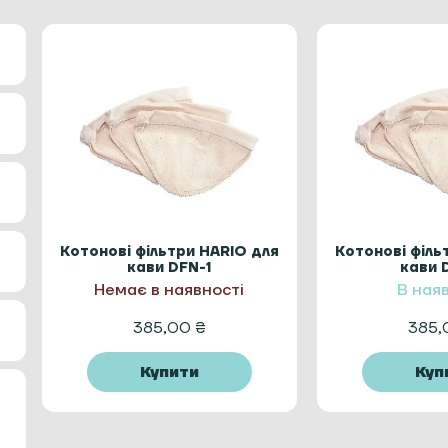
Котонові фільтри HARIO для
Котонові філь
кави DFN-1
кави 
Немає в наявності
В ная
385,00
₴
385
Купити
Куп