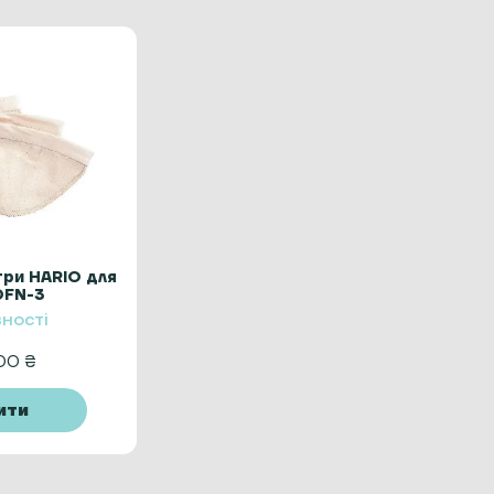
три HARIO для
DFN-3
вності
,00
₴
ити