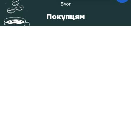
Блог
Покупцям
Оплата і доставка
Повернення/обмін товарів
Контакти
Карта сайту
Категорії
Кава
Чай
Гарячий шоколад та какао
Аксесуари та обладнання
Витратні матеріали
Контакти