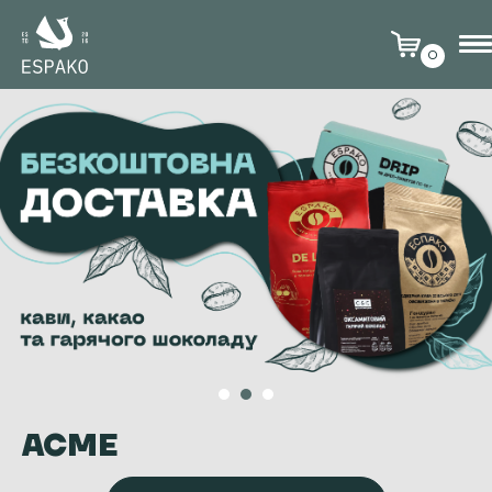
0
ACME