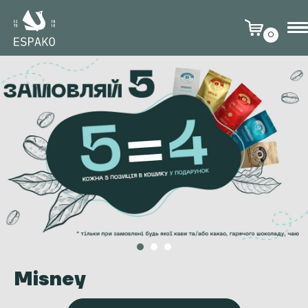
0
Misney