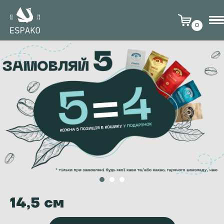
0
14,5 см