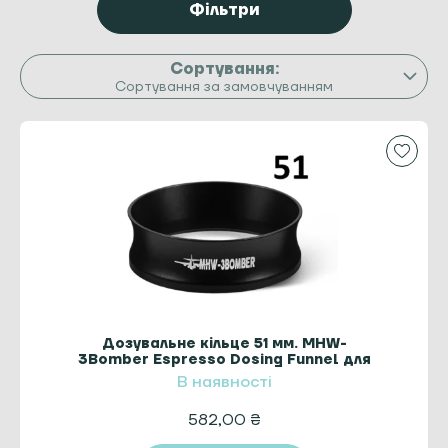
Фільтри
Сортування за замовчуванням
Дозувальне кільце 51 мм. MHW-
3Bomber Espresso Dosing Funnel для
кави
В наявності
582,00
₴