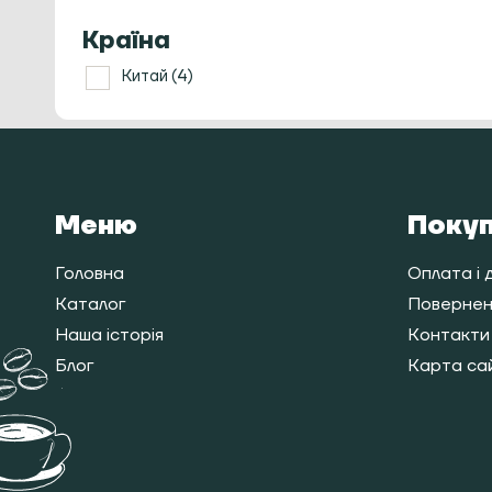
Розпушувачі/Розподільники
Ростери для кави
Країна
Ручні кавомолки
Китай
(4)
Сервери, заварники та чайники
Темпери
Термометри
Термостакани
Френч прес
Меню
Поку
Холдери та кошики
Чайна церемонія
Головна
Оплата і 
Кавомашини
Каталог
Поверненн
Наша історія
Контакти
Блог
Карта са