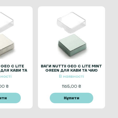
 GEO C LITE
ВАГИ NUTTII GEO C LITE MINT
 ДЛЯ КАВИ ТА
GREEN ДЛЯ КАВИ ТА ЧАЮ
АЮ
вності
В наявності
,00
₴
1165,00
₴
ити
Купити