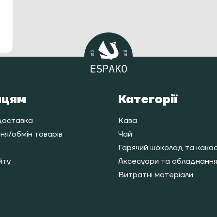
пцям
Категорії
доставка
Кава
я/обмін товарів
Чай
Гарячий шоколад та кака
йту
Аксесуари та обладнанн
Витратні матеріали