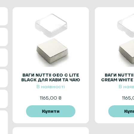
ВАГИ NUTTII GEO C LITE
ВАГИ NUTTII
BLACK ДЛЯ КАВИ ТА ЧАЮ
CREAM WHITE
Ч
В наявності
В ная
1165,00
₴
1165
Купити
Куп