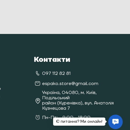
Контакти
097 112 82 81
espako.store@gmail.com
о
Україна, 04080, м. Київ,
я
Подільський
район (Куренівка), вул. Анатолія
Кузнецова 7
Пн-Пт:
9:00 - 18:00