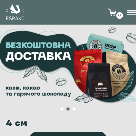
0
4 см