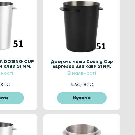
А DOSING CUP
Дозуюча чаша Dosing Cup
 КАВИ 51 ММ.
Espresso для кави 51 мм.
АЛІК
вності
В наявності
,00
₴
434,00
₴
ити
Купити