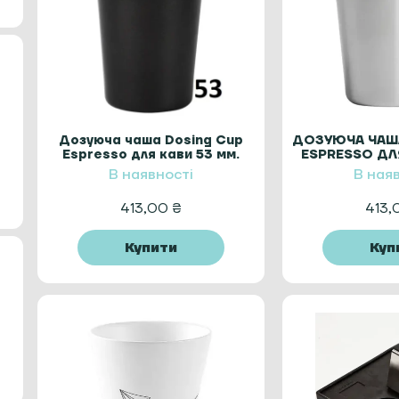
Дозуюча чаша Dosing Cup
ДОЗУЮЧА ЧАШ
Espresso для кави 53 мм.
ESPRESSO ДЛ
ММ. М
В наявності
В ная
413,00
₴
413
Купити
Куп