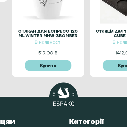
СТАКАН ДЛЯ ЕСПРЕСО 120
Станція для 
ML WINTER MHW-3BOMBER
CUBE 
КЕРАМІЧНИЙ WHITE
В наявності
В ная
519,00
₴
1412
Купити
Куп
пцям
Категорії