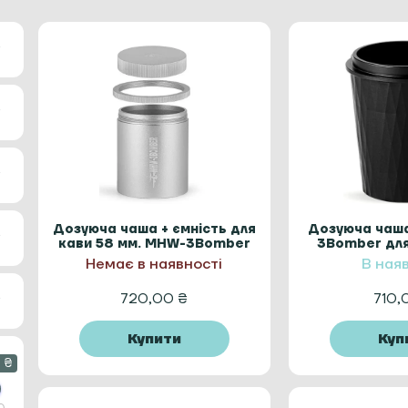
Дозуюча чаша + ємність для
Дозуюча чаша
кави 58 мм. MHW-3Bomber
3Bomber для
для кави Silver 2 в 1
Dia
Немає в наявності
В ная
720,00
₴
710
Купити
Куп
 ₴