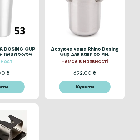
А DOSING CUP
Дозуюча чаша Rhino Dosing
Я КАВИ 53/54
Cup для кави 58 мм.
ЕТАЛІК
вності
Немає в наявності
,00
₴
692,00
₴
ити
Купити