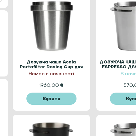
0
Дозуюча чаша Acaia
ДОЗУЮЧА ЧАШ
Portafilter Dosing Cup для
ESPRESSO ДЛЯ
кави 58 мм.
МЕТ
Немає в наявності
В ная
1960,00
₴
370
Купити
Куп