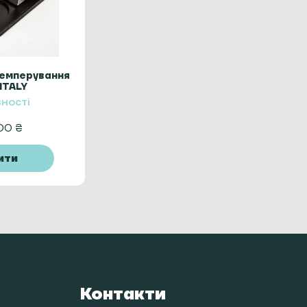
темперування
ITALY
вності
,00
₴
ити
Контакти