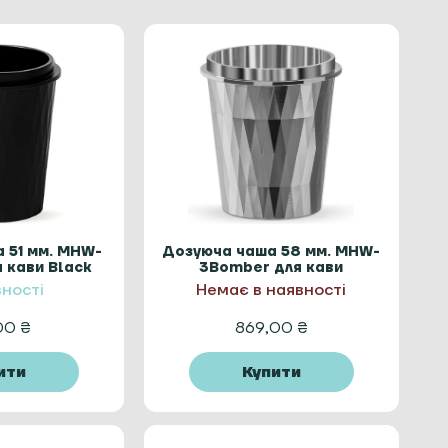
 51 мм. MHW-
Дозуюча чаша 58 мм. MHW-
 кави Black
3Bomber для кави
mond
Silver diamond
вності
Немає в наявності
,00
₴
869,00
₴
ити
Купити