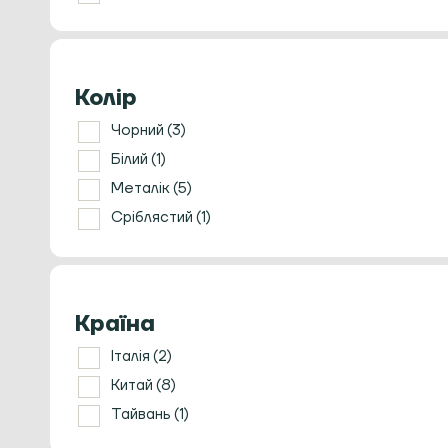
Розпушувачі/Розподільники
Ростери для кави
Ручні кавомолки
Сервери, заварники та чайники
Колір
Темпери
Чорний
(3)
Термометри
Білий
(1)
Термостакани
Френч прес
Металік
(5)
Холдери та кошики
Сріблястий
(1)
Чайна церемонія
Кавомашини
Країна
Італія
(2)
Китай
(8)
Тайвань
(1)