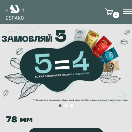
0
78 мм