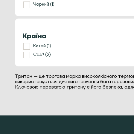
Розпушувачі/Розподільники
Чорний
(1)
Ростери для кави
Ручні кавомолки
Сервери, заварники та чайники
Темпери
Країна
Термометри
Китай
(1)
Термостакани
США
(2)
Френч прес
Холдери та кошики
Чайна церемонія
Тритан — це торгова марка високоякісного термо
Кавомашини
використовується для виготовлення багаторазових п
Ключовою перевагою тритану є його безпека, адже 