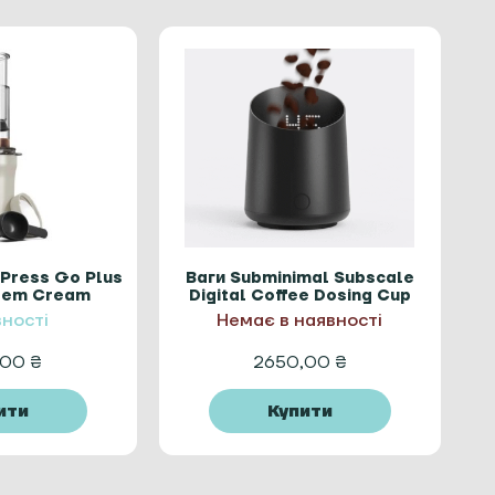
Press Go Plus
Ваги Subminimal Subscale
stem Cream
Digital Coffee Dosing Cup
вності
Немає в наявності
,00
₴
2650,00
₴
ити
Купити