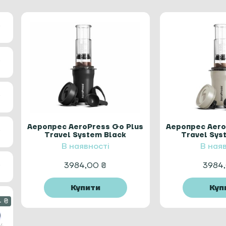
Аеропрес AeroPress Go Plus
Аеропрес Aero
Travel System Black
Travel Sy
В наявності
В ная
3984,00
₴
3984
Купити
Куп
4 ₴