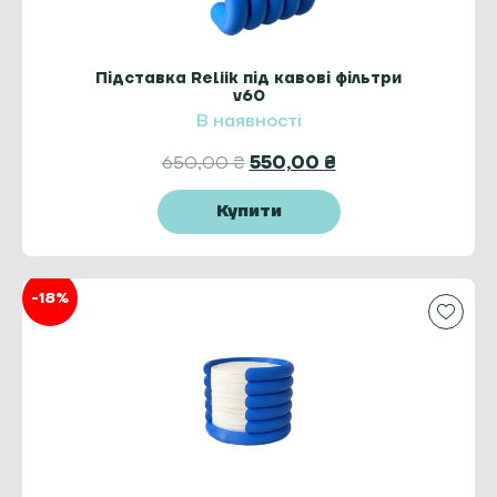
Підставка Reliik під кавові фільтри
v60
В наявності
650,00
₴
550,00
₴
Купити
-18%