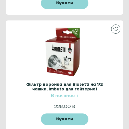
Купити
Фільтр воронка для Bialetti на 1/2
чашки, Imbuto для гейзерної
кавоварки
В наявності
228,00
₴
Купити