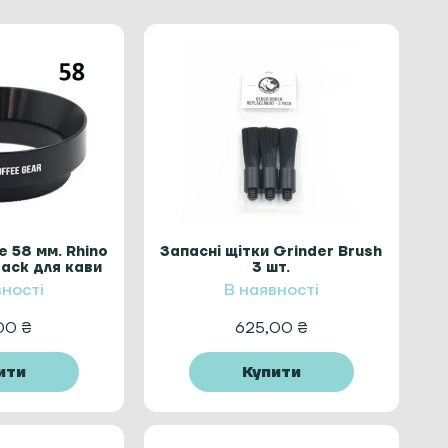
е 58 мм. Rhino
Запасні щітки Grinder Brush
lack для кави
3 шт.
вності
В наявності
,00
₴
625,00
₴
ити
Купити