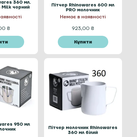
wares 360 мл.
Пітчер Rhinowares 600 мл
h Milk чорний
PRO молочник
наявності
Немає в наявності
,00
₴
923,00
₴
ити
Купити
wares 950 мл
Пітчер молочник Rhinowares
лочник
360 мл білий