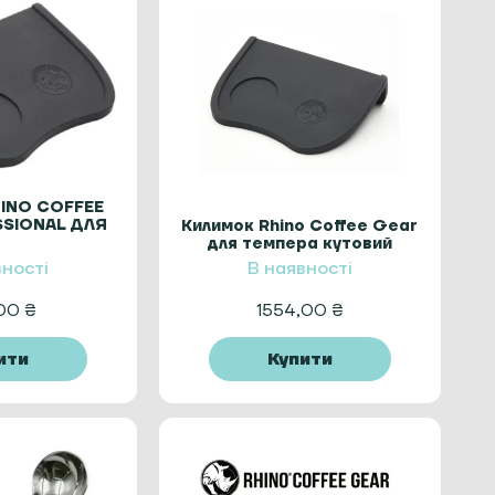
INO COFFEE
SSIONAL ДЛЯ
Килимок Rhino Coffee Gear
ПЕРА
для темпера кутовий
Professional
вності
В наявності
,00
₴
1554,00
₴
ити
Купити