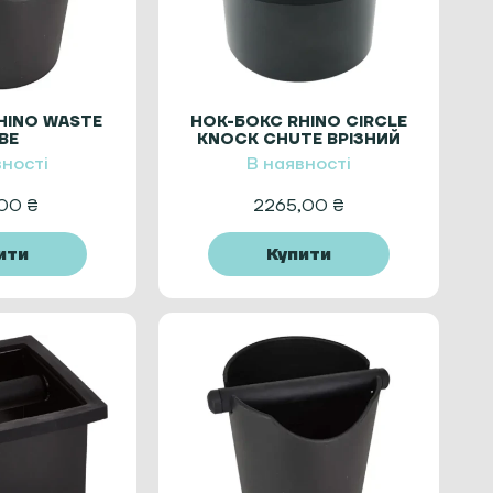
HINO WASTE
НОК-БОКС RHINO CIRCLE
BE
KNOCK CHUTE ВРІЗНИЙ
вності
В наявності
,00
₴
2265,00
₴
ити
Купити