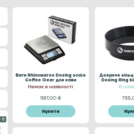
Ваги Rhinowares Dosing scale
Дозуюче кільц
Coffee Gear для кави
Dosing Ring b
Немає в наявності
В ная
1187,00
₴
735
Купити
Куп
5 ₴