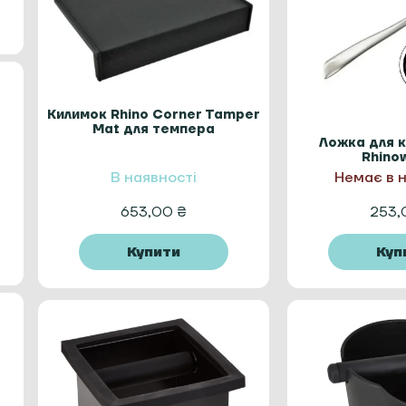
Килимок Rhino Corner Tamper
Mat для темпера
Ложка для к
Rhino
В наявності
Немає в 
653,00
₴
253
Купити
Куп