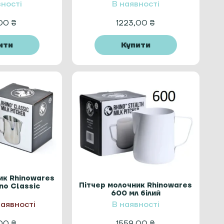
вності
В наявності
,00
₴
1223,00
₴
ити
Купити
ик Rhinowares
Пітчер молочник Rhinowares
no Classic
600 мл білий
наявності
В наявності
,00
₴
1559,00
₴