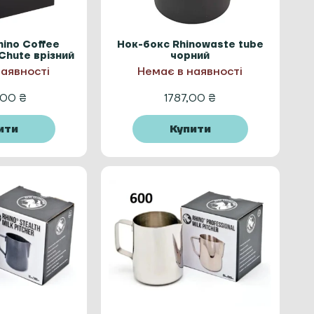
hino Coffee
Нок-бокс Rhinowaste tube
Chute врізний
чорний
наявності
Немає в наявності
,00
₴
1787,00
₴
ити
Купити