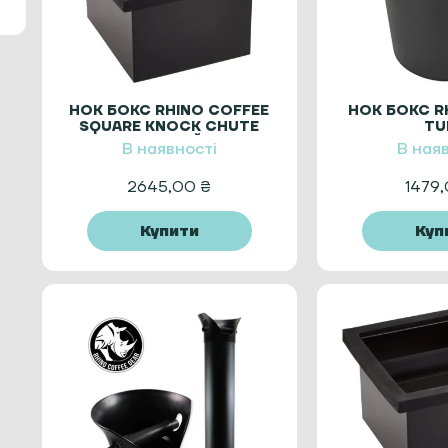
НОК БОКС RHINO COFFEE
НОК БОКС R
SQUARE KNOCK CHUTE
TU
ВРІЗНИЙ
В наявності
В ная
2645,00
₴
1479
Купити
Куп