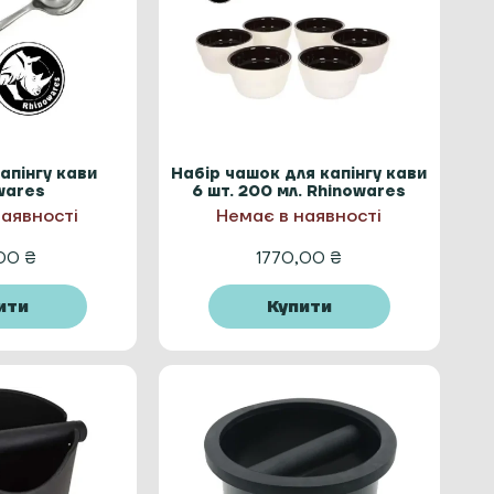
апінгу кави
Набір чашок для капінгу кави
wares
6 шт. 200 мл. Rhinowares
Сoffee Gear
наявності
Немає в наявності
,00
₴
1770,00
₴
ити
Купити