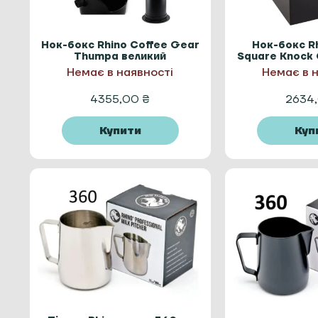
Нок-бокс Rhino Coffee Gear
Нок-бокс R
Thumpa великий
Square Knock 
Немає в наявності
Немає в 
4355,00
₴
2634
Купити
Куп