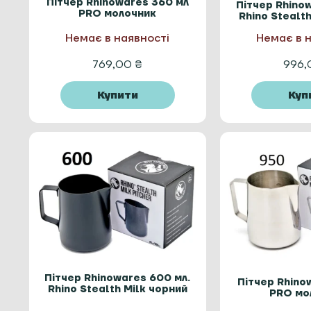
Пітчер Rhinowares 360 мл
Пітчер Rhino
PRO молочник
Rhino Stealt
Немає в наявності
Немає в 
769,00
₴
996
Купити
Куп
Пітчер Rhinowares 600 мл.
Пітчер Rhino
Rhino Stealth Milk чорний
PRO мо