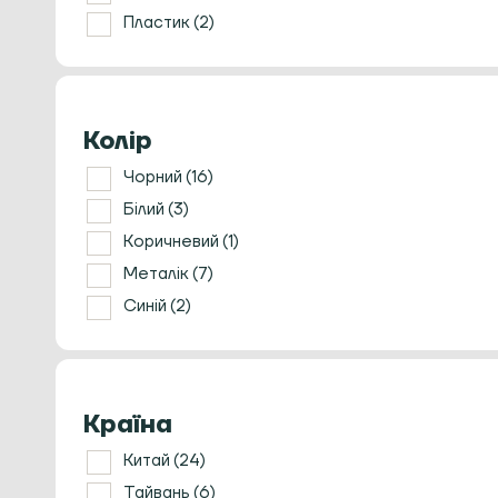
Розпушувачі/Розподільники
Пластик
(2)
Ростери для кави
Ручні кавомолки
Сервери, заварники та чайники
Темпери
Колір
Термометри
Чорний
(16)
Термостакани
Френч прес
Білий
(3)
Холдери та кошики
Коричневий
(1)
Чайна церемонія
Металік
(7)
Кавомашини
Синій
(2)
Країна
Китай
(24)
Тайвань
(6)