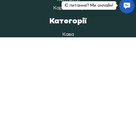
Карта сайту
Категорії
Кава
Чай
Гарячий шоколад та какао
Аксесуари та обладнання
Витратні матеріали
Контакти
097 112 82 81
espako.store@gmail.com
Україна, 04080, м. Київ, Подільський
район (Куренівка), вул. Анатолія Кузнецова 7
Пн-Пт:
9:00 - 18:00